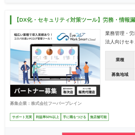
【DX化・セキュリティ対策ツール】労務・情報
業務管理・労
法人向けセキュ
業種
募集地域
募集企業：株式会社フーバーブレイン
サポート充実
利益率50%以上
手に職をつける
無店舗可能