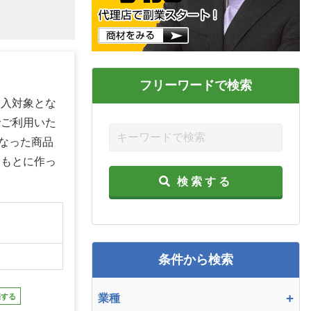
フリーワードで検索
加入対象とな
でご利用いた
なった商品
をもとに作っ
検索する
】
条件から検索
+
売する
業種