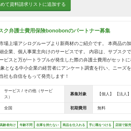
とめて資料請求リストに追加する
ク弁護士費用保険bonobonのパートナー募集
市場上場アシログループより新商材のご紹介です。 本商品の
細企業、個人事業主向けのサービスです。 内容は、サブスク
ービスと万が一トラブルが発生した際の弁護士費用がセットに
対象となる中小企業の経営者にアンケート調査を行い、ニーズ
当社も自信をもって発売します！
サービス / その他（サービ
募集対象
【個人】 【法人
ス）
全国
初期費用
無料
高齢者向け
年齢不問
在庫を持たない
商品を仕入れる
手に職をつける
店頭で販