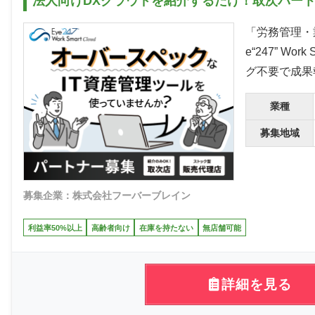
法人向けDXクラウドを紹介するだけ！取次パー
「労務管理・
e“247” W
グ不要で成果
業種
募集地域
募集企業：株式会社フーバーブレイン
利益率50%以上
高齢者向け
在庫を持たない
無店舗可能
詳細を見る