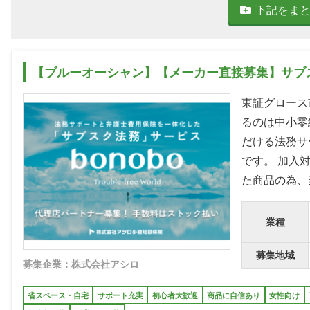
下記をま
【ブルーオーシャン】【メーカー直接募集】サブス
東証グロース
るのは中小零
だける法務サ
です。 加入
た商品の為、
業種
募集地域
募集企業：株式会社アシロ
省スペース・自宅
サポート充実
初心者大歓迎
商品に自信あり
女性向け