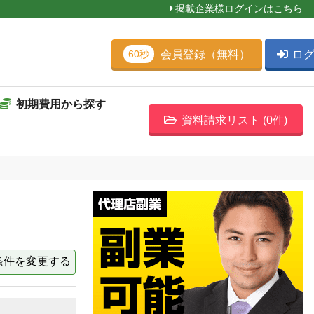
掲載企業様ログインはこちら
会員登録（無料）
ロ
60秒
初期費用から探す
資料請求リスト (
0
件)
条件を変更する