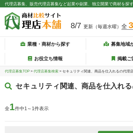
代理店募集、販売代理店募集など起業や副業、独立開業で商材を探
8/7
全
更新（毎週水曜）
業種・商材から探す
募集地域
お役立ち情報
掲載ご
代理店募集TOP
>
代理店募集検索
> セキュリティ関連、商品を仕入れるの代理
セキュリティ関連、商品を仕入れる
1
全
件中1～1件表示