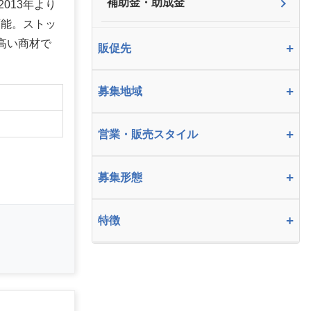
補助金・助成金
013年より
可能。ストッ
高い商材で
+
販促先
+
募集地域
】
+
営業・販売スタイル
+
募集形態
+
特徴