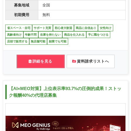
募集地域
全国
初期費用
無料
省スペース・自宅
サポート充実
初心者大歓迎
商品に自信あり
女性向け
高齢者向け
年齢不問
在庫を持たない
商品を仕入れる
手に職をつける
店頭で販売する
無店舗可能
副業でも可能
詳細を見る
資料請求リストへ
【AI×MEO対策】上位表示率93.7%の圧倒的成果！ストッ
ク報酬40%の代理店募集