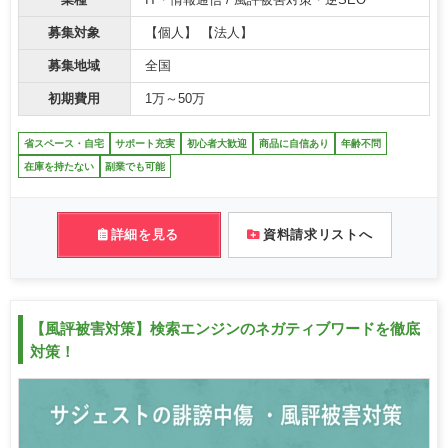
業種
IT・情報通信 / 風評被害対策・逆SEO
募集対象
【個人】 【法人】
募集地域
全国
初期費用
1万～50万
省スペース・自宅
サポート充実
初心者大歓迎
商品に自信あり
年齢不問
在庫を持たない
副業でも可能
詳細を見る
資料請求リストへ
【風評被害対策】検索エンジンのネガティブワードを徹底
対策！