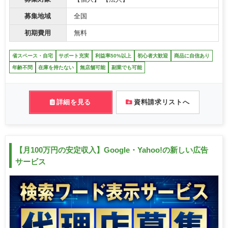
募集地域
全国
初期費用
無料
省スペース・自宅
サポート充実
利益率50%以上
初心者大歓迎
商品に自信あり
年齢不問
在庫を持たない
無店舗可能
副業でも可能
詳細を見る
資料請求リストへ
【月100万円の安定収入】Google・Yahoo!の新しい広告
サービス