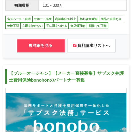
初期費用
101～300万
省スペース・自宅
サポート充実
利益率50%以上
初心者大歓迎
商品に自信あり
年齢不問
在庫を持たない
手に職をつける
無店舗可能
副業でも可能
詳細を見る
資料請求リストへ
【ブルーオーシャン】【メーカー直接募集】サブスク弁護
士費用保険bonobonのパートナー募集