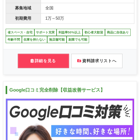
募集地域
全国
初期費用
1万～50万
省スペース・自宅
サポート充実
利益率50%以上
初心者大歓迎
商品に自信あり
年齢不問
在庫を持たない
無店舗可能
副業でも可能
詳細を見る
資料請求リストへ
Google口コミ完全削除【収益改善サービス】