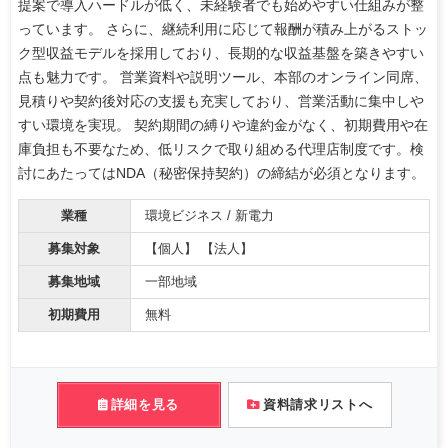
提案で導入ハードルが低く、未経験者でも始めやすい仕組みが整
っています。 さらに、継続利用に応じて報酬が積み上がるストッ
ク型収益モデルを採用しており、長期的な収益基盤を築きやすい
点も魅力です。 営業資料や説明ツール、本部のオンライン同席、
見積りや契約後対応の支援も充実しており、営業活動に集中しや
すい環境を実現。 契約期間の縛りや違約金がなく、初期費用や在
庫負担も不要なため、低リスクで取り組める代理店制度です。検
討にあたってはNDA（秘密保持契約）の締結が必須となります。
業種
環境ビジネス / 新電力
募集対象
【個人】 【法人】
募集地域
一部地域
初期費用
無料
詳細を見る
資料請求リストへ