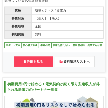
実現している代理店様も多数！
業種
環境ビジネス / 新電力
募集対象
【個人】 【法人】
募集地域
全国
初期費用
無料
サポート充実
初心者大歓迎
年齢不問
在庫を持たない
無店舗可能
副業でも可能
詳細を見る
資料請求リストへ
初期費用0円で始める！電気契約が続く限り安定収入が得
られる新電力のパートナー募集