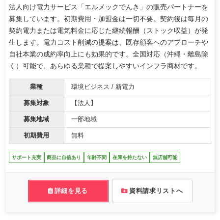
法人向け電力サービス「エルメックでんき」の販売パートナーを
募集しています。初期費用・加盟金は一切不要。契約後は毎月の
契約電力または電気料金に応じた継続報酬（ストック収益）が発
生します。電力コスト削減の提案は、既存顧客へのアプローチや
自社本業の成約率向上にも効果的です。全国対応（沖縄・離島除
く）可能で、あらゆる業種で提案しやすいインフラ商材です。
業種
環境ビジネス / 新電力
募集対象
【法人】
募集地域
一部地域
初期費用
無料
サポート充実
商品に自信あり
年齢不問
在庫を持たない
無店舗可能
詳細を見る
資料請求リストへ