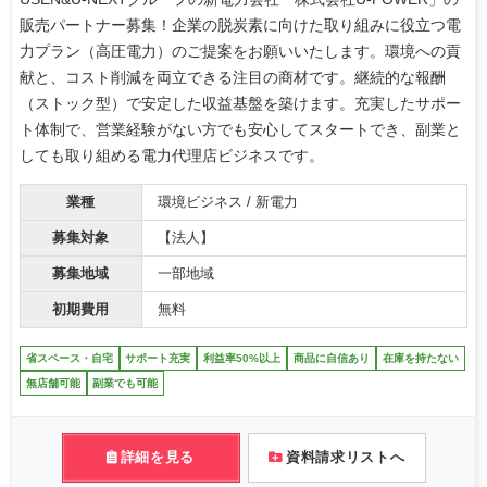
販売パートナー募集！企業の脱炭素に向けた取り組みに役立つ電
力プラン（高圧電力）のご提案をお願いいたします。環境への貢
献と、コスト削減を両立できる注目の商材です。継続的な報酬
（ストック型）で安定した収益基盤を築けます。充実したサポー
ト体制で、営業経験がない方でも安心してスタートでき、副業と
しても取り組める電力代理店ビジネスです。
業種
環境ビジネス / 新電力
募集対象
【法人】
募集地域
一部地域
初期費用
無料
省スペース・自宅
サポート充実
利益率50%以上
商品に自信あり
在庫を持たない
無店舗可能
副業でも可能
詳細を見る
資料請求リストへ