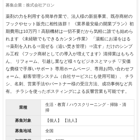
募集企業：株式会社アロン
薬剤の力を利用する簡単作業で、法人様の新規事業、既存商材の
フックやセット販売に相性抜群！ 《業界最安級の開業プラン》初
期費用は10万円！高額機材は一切不要だから気軽に誰でも始めら
れます 《未経験でもできるカンタン作業》 「湯船にお湯をはる
⇒薬剤を入れる⇒混ぜる（追い焚き管理）⇒流す」だけのシンプ
ル工程 《フック商材としての導入が増えてます》清掃業はもちろ
ん、 リフォーム、引越し業など様々なビジネスとマッチ ▽安価
な費様で手厚いサポート 専用ホームページ、専用お問い合わせフ
ォーム、顧客管理システム（自社サービスにも使用可能）、 チラ
シ、名刺、営業手法やパートナー様の受注方法、成功事例など共
有。 チラシを使ったポスティングによる反響営業も可能です。
生活・教育 / ハウスクリーニング・掃除・清
業種
掃
募集対象
【個人】 【法人】
募集地域
全国