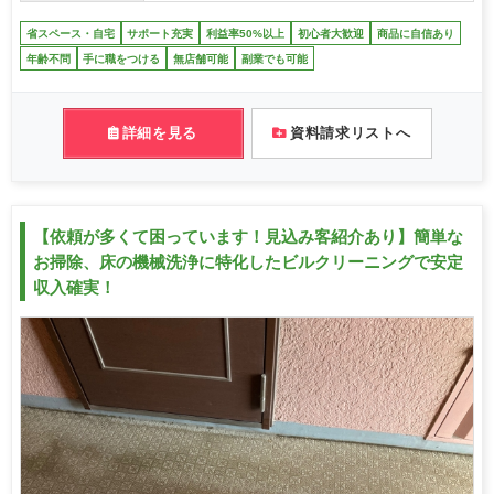
省スペース・自宅
サポート充実
利益率50%以上
初心者大歓迎
商品に自信あり
年齢不問
手に職をつける
無店舗可能
副業でも可能
詳細を見る
資料請求リストへ
【依頼が多くて困っています！見込み客紹介あり】簡単な
お掃除、床の機械洗浄に特化したビルクリーニングで安定
収入確実！