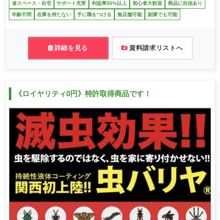
省スペース・自宅
サポート充実
利益率50%以上
初心者大歓迎
商品に自信あり
年齢不問
在庫を持たない
手に職をつける
無店舗可能
副業でも可能
詳細を見る
資料請求リストへ
《ロイヤリティ0円》特許取得商品です！