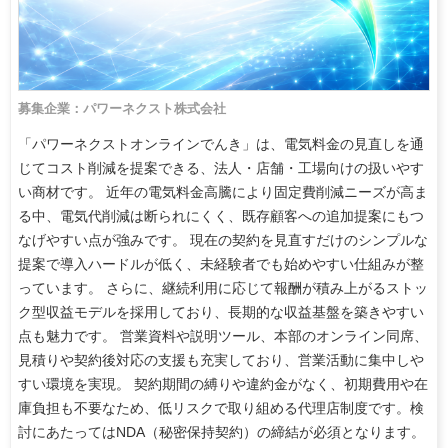
募集企業：パワーネクスト株式会社
「パワーネクストオンラインでんき」は、電気料金の見直しを通
じてコスト削減を提案できる、法人・店舗・工場向けの扱いやす
い商材です。 近年の電気料金高騰により固定費削減ニーズが高ま
る中、電気代削減は断られにくく、既存顧客への追加提案にもつ
なげやすい点が強みです。 現在の契約を見直すだけのシンプルな
提案で導入ハードルが低く、未経験者でも始めやすい仕組みが整
っています。 さらに、継続利用に応じて報酬が積み上がるストッ
ク型収益モデルを採用しており、長期的な収益基盤を築きやすい
点も魅力です。 営業資料や説明ツール、本部のオンライン同席、
見積りや契約後対応の支援も充実しており、営業活動に集中しや
すい環境を実現。 契約期間の縛りや違約金がなく、初期費用や在
庫負担も不要なため、低リスクで取り組める代理店制度です。検
討にあたってはNDA（秘密保持契約）の締結が必須となります。