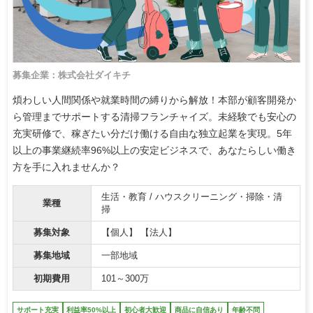
募集企業：株式会社ダイキチ
煩わしい人間関係や就業時間の縛りから解放！本部が顧客開発か
ら管理までサポートする清掃フランチャイズ。未経験でも安心の
充実研修で、稼ぎたい分だけ働ける自由な独立起業を実現。5年
以上の事業継続率96%以上の安定ビジネスで、あなたらしい働き
方を手に入れませんか？
生活・教育 / ハウスクリーニング・掃除・清
業種
掃
募集対象
【個人】 【法人】
募集地域
一部地域
初期費用
101～300万
サポート充実
利益率50%以上
初心者大歓迎
商品に自信あり
年齢不問