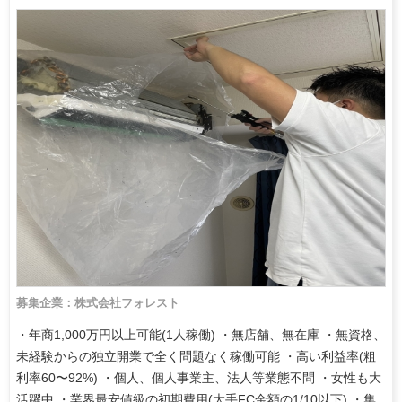
募集企業：株式会社フォレスト
・年商1,000万円以上可能(1人稼働) ・無店舗、無在庫 ・無資格、
未経験からの独立開業で全く問題なく稼働可能 ・高い利益率(粗
利率60〜92%) ・個人、個人事業主、法人等業態不問 ・女性も大
活躍中 ・業界最安値級の初期費用(大手FC金額の1/10以下) ・集