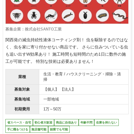
募集企業：株式会社SANTO工業
関西発の滅虫持続性液体コーティング剤！ 虫を駆除するのではな
く、虫を家に寄り付かせない商品です。 さらに住みついている虫
も追い出すW効果あり！ 施工時間も短時間のため1日に数件の施
工が可能です。 特別な技術は必要ありません！
生活・教育 / ハウスクリーニング・掃除・清
業種
掃
募集対象
【個人】 【法人】
募集地域
一部地域
初期費用
1万～50万
省スペース・自宅
初心者大歓迎
商品に自信あり
年齢不問
在庫を持たない
手に職をつける
無店舗可能
副業でも可能