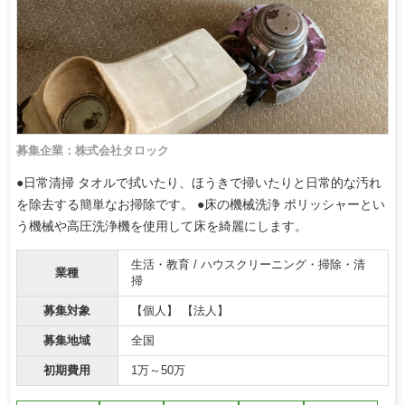
募集企業：株式会社タロック
●日常清掃 タオルで拭いたり、ほうきで掃いたりと日常的な汚れ
を除去する簡単なお掃除です。 ●床の機械洗浄 ポリッシャーとい
う機械や高圧洗浄機を使用して床を綺麗にします。
生活・教育 / ハウスクリーニング・掃除・清
業種
掃
募集対象
【個人】 【法人】
募集地域
全国
初期費用
1万～50万