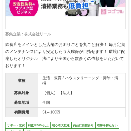
募集企業：株式会社リール
飲食店をメインとした店舗のお困りごとを丸ごと解決！ 毎月定期
のメンテナンスにより安定した収入確保が目指せます！ 環境に配
慮したオリジナル工法により全国から数多くの依頼をいただいて
おります！
生活・教育 / ハウスクリーニング・掃除・清
業種
掃
募集対象
【個人】 【法人】
募集地域
全国
初期費用
51～100万
サポート充実
利益率50%以上
初心者大歓迎
商品に自信あり
在庫を持たない