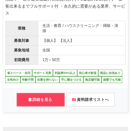
客出来るまでフルサポート付 ・永久的に需要がある業界、サービ
ス
生活・教育 / ハウスクリーニング・掃除・清
業種
掃
募集対象
【個人】 【法人】
募集地域
全国
初期費用
1万～50万
省スペース・自宅
サポート充実
利益率50%以上
初心者大歓迎
商品に自信あり
女性向け
年齢不問
在庫を持たない
手に職をつける
無店舗可能
副業でも可能
詳細を見る
資料請求リストへ