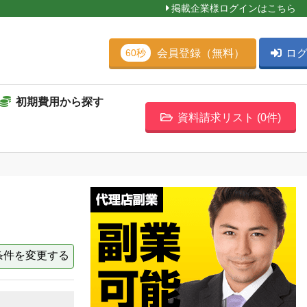
掲載企業様ログインはこちら
会員登録（無料）
ロ
60秒
初期費用から探す
資料請求リスト (
0
件)
条件を変更する