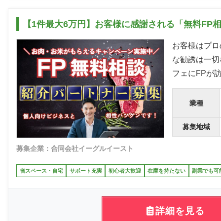
【1件最大6万円】お客様に感謝される「無料FP
お客様はプロ
な勧誘は一切
フェにFPが
業種
募集地域
募集企業：合同会社イーグルイースト
省スペース・自宅
サポート充実
初心者大歓迎
在庫を持たない
副業でも可
詳細を見る