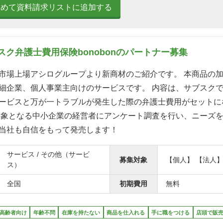
とめて資料請求リストに追加する
ク弁護士費用保険bonobonのパートナー募集
市場上場アシログループより新商材のご紹介です。 本商品の
細企業、個人事業主向けのサービスです。 内容は、サブスク
ービスと万が一トラブルが発生した際の弁護士費用がセットに
対象となる中小企業の経営者にアンケート調査を行い、ニーズ
当社も自信をもって発売します！
サービス / その他（サービ
募集対象
【個人】 【法人
ス）
全国
初期費用
無料
高齢者向け
年齢不問
在庫を持たない
商品を仕入れる
手に職をつける
店頭で販