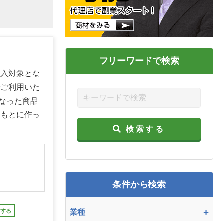
フリーワードで検索
加入対象とな
でご利用いた
なった商品
をもとに作っ
検索する
】
条件から検索
+
売する
業種