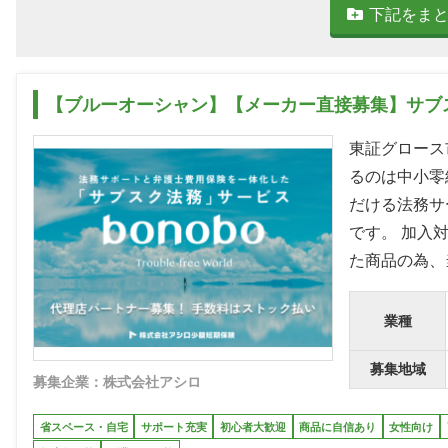
下記をま
【ブルーオーシャン】【メーカー直接募集】サブス
東証グロース
るのは中小零
だける法務サ
です。 加入
た商品の為、
業種
募集地域
募集企業：株式会社アシロ
省スペース・自宅
サポート充実
初心者大歓迎
商品に自信あり
女性向け