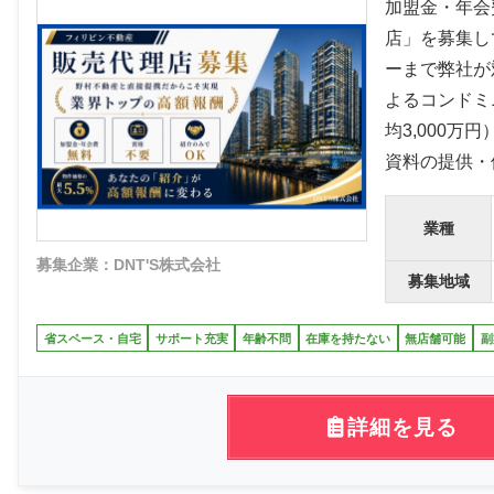
加盟金・年会
店」を募集し
ーまで弊社が
よるコンドミ
均3,000
資料の提供・
業種
募集企業：DNT'S株式会社
募集地域
省スペース・自宅
サポート充実
年齢不問
在庫を持たない
無店舗可能
副
詳細を見る