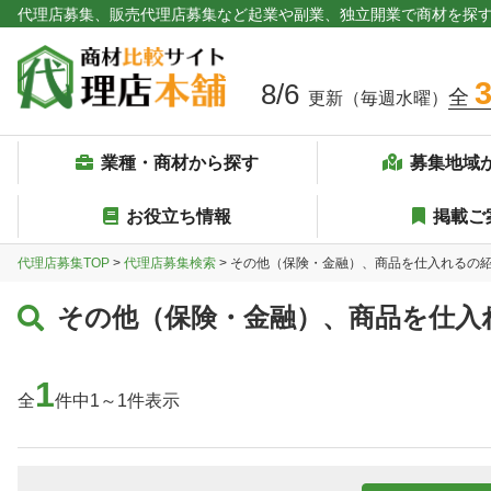
代理店募集、販売代理店募集など起業や副業、独立開業で商材を探
8/6
全
更新（毎週水曜）
業種・商材から探す
募集地域
お役立ち情報
掲載ご
代理店募集TOP
>
代理店募集検索
> その他（保険・金融）、商品を仕入れるの
その他（保険・金融）、商品を仕入
1
全
件中1～1件表示