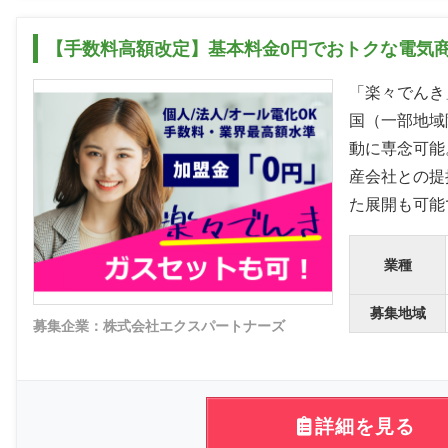
【手数料高額改定】基本料金0円でおトクな電気
「楽々でんき
国（一部地域
動に専念可能
産会社との提
た展開も可能
業種
募集地域
募集企業：株式会社エクスパートナーズ
詳細を見る