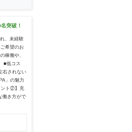
0名突破！
られ、未経験
、ご希望のお
での稼働や、
 ■低コス
左右されない
PA」の魅力
イント②】充
な働き方がで
】