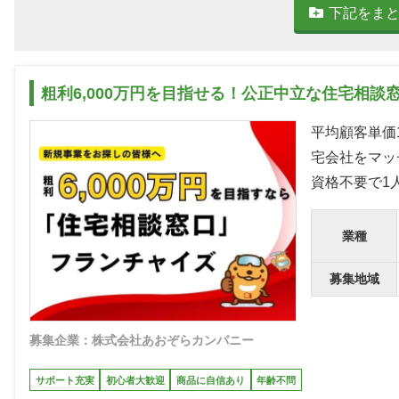
下記をま
粗利6,000万円を目指せる！公正中立な住宅相談窓
平均顧客単価
宅会社をマッ
資格不要で1
業種
募集地域
募集企業：株式会社あおぞらカンパニー
サポート充実
初心者大歓迎
商品に自信あり
年齢不問