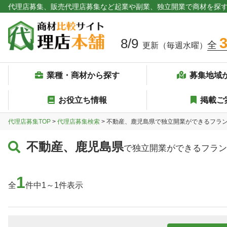
代理店募集、販売代理店募集など起業や副業、独立開業で商材を探
8/9
全
更新（毎週水曜）
業種・商材から探す
募集地域
お役立ち情報
掲載ご
代理店募集TOP
>
代理店募集検索
> 不動産、鹿児島県で独立開業ができるフラ
不動産、鹿児島県
で独立開業ができるフラン
1
全
件中1～1件表示