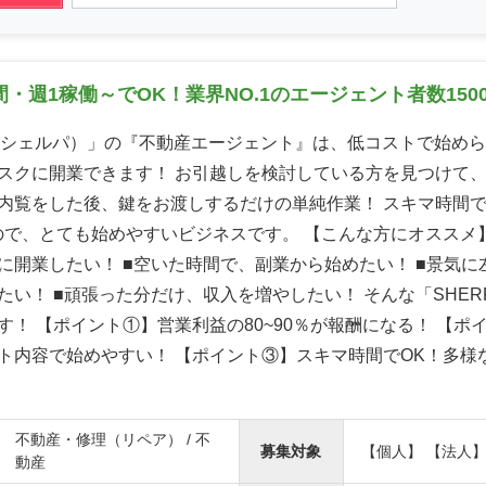
・週1稼働～でOK！業界NO.1のエージェント者数150
A（シェルパ）」の『不動産エージェント』は、低コストで始め
スクに開業できます！ お引越しを検討している方を見つけて
内覧をした後、鍵をお渡しするだけの単純作業！ スキマ時間
ので、とても始めやすいビジネスです。 【こんな方にオススメ】
に開業したい！ ■空いた時間で、副業から始めたい！ ■景気に
たい！ ■頑張った分だけ、収入を増やしたい！ そんな「SHER
す！ 【ポイント①】営業利益の80~90％が報酬になる！ 【ポ
ト内容で始めやすい！ 【ポイント③】スキマ時間でOK！多様
不動産・修理（リペア） / 不
募集対象
【個人】 【法人
動産