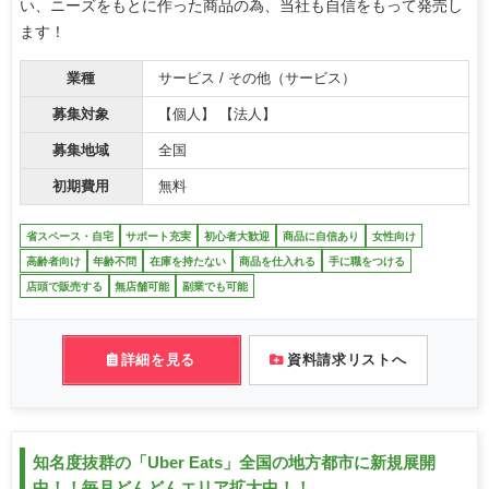
い、ニーズをもとに作った商品の為、当社も自信をもって発売し
ます！
業種
サービス / その他（サービス）
募集対象
【個人】 【法人】
募集地域
全国
初期費用
無料
省スペース・自宅
サポート充実
初心者大歓迎
商品に自信あり
女性向け
高齢者向け
年齢不問
在庫を持たない
商品を仕入れる
手に職をつける
店頭で販売する
無店舗可能
副業でも可能
詳細を見る
資料請求リストへ
知名度抜群の「Uber Eats」全国の地方都市に新規展開
中！！毎月どんどんエリア拡大中！！