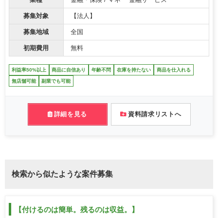
業種
金融・保険 / マネー 金融サービス
募集対象
【法人】
募集地域
全国
初期費用
無料
利益率50%以上
商品に自信あり
年齢不問
在庫を持たない
商品を仕入れる
無店舗可能
副業でも可能
詳細を見る
資料請求リストへ
検索から似たような案件募集
【付けるのは簡単。残るのは収益。】