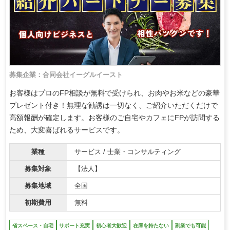
募集企業：合同会社イーグルイースト
お客様はプロのFP相談が無料で受けられ、お肉やお米などの豪華
プレゼント付き！無理な勧誘は一切なく、ご紹介いただくだけで
高額報酬が確定します。お客様のご自宅やカフェにFPが訪問する
ため、大変喜ばれるサービスです。
業種
サービス / 士業・コンサルティング
募集対象
【法人】
募集地域
全国
初期費用
無料
省スペース・自宅
サポート充実
初心者大歓迎
在庫を持たない
副業でも可能