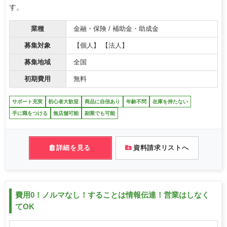
す。
業種
金融・保険 / 補助金・助成金
募集対象
【個人】 【法人】
募集地域
全国
初期費用
無料
サポート充実
初心者大歓迎
商品に自信あり
年齢不問
在庫を持たない
手に職をつける
無店舗可能
副業でも可能
詳細を見る
資料請求リストへ
費用0！ノルマなし！することは情報伝達！営業はしなく
てOK