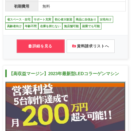
初期費用
無料
省スペース・自宅
サポート充実
初心者大歓迎
商品に自信あり
女性向け
高齢者向け
年齢不問
在庫を持たない
無店舗可能
副業でも可能
詳細を見る
資料請求リストへ
【高収益マージン】2023年最新型LEDコラーゲンマシン