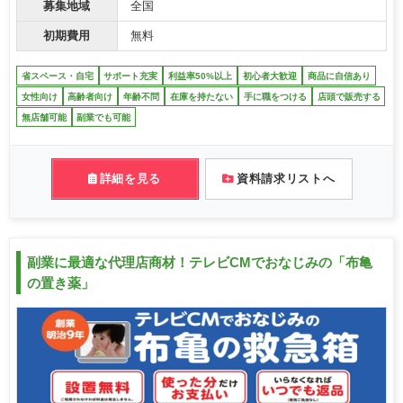
募集地域
全国
初期費用
無料
省スペース・自宅
サポート充実
利益率50%以上
初心者大歓迎
商品に自信あり
女性向け
高齢者向け
年齢不問
在庫を持たない
手に職をつける
店頭で販売する
無店舗可能
副業でも可能
詳細を見る
資料請求リストへ
副業に最適な代理店商材！テレビCMでおなじみの「布亀
の置き薬」