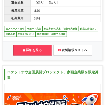
募集対象
【個人】 【法人】
募集地域
全国
初期費用
無料
省スペース・自宅
サポート充実
利益率50%以上
初心者大歓迎
商品に自信あり
年齢不問
在庫を持たない
無店舗可能
副業でも可能
詳細を見る
資料請求リストへ
ロケットナウ全国展開プロジェクト、参画企業様を限定募
集