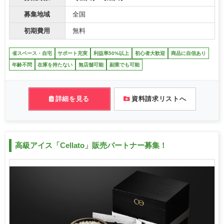
募集地域
全国
初期費用
無料
省スペース・自宅
サポート充実
利益率50%以上
初心者大歓迎
商品に自信あり
年齢不問
在庫を持たない
無店舗可能
副業でも可能
詳細を見る
資料請求リストへ
高級アイス「Cellato」販売パートナー募集！