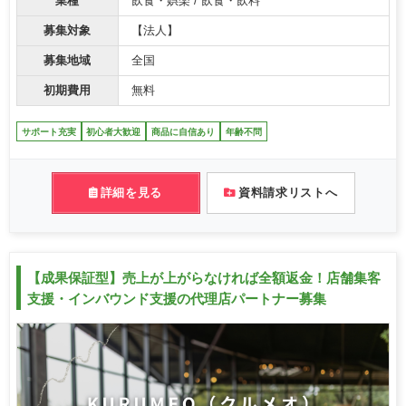
業種
飲食・娯楽 / 飲食・飲料
募集対象
【法人】
募集地域
全国
初期費用
無料
サポート充実
初心者大歓迎
商品に自信あり
年齢不問
詳細を見る
資料請求リストへ
【成果保証型】売上が上がらなければ全額返金！店舗集客
支援・インバウンド支援の代理店パートナー募集