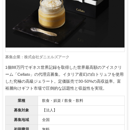
募集企業：株式会社ダニエルズアーク
1個88万円でギネス世界記録を取得した世界最高額のアイスクリ
ーム「Cellato」の代理店募集。イタリア産幻の白トリュフを使用
した究極の高級ジェラート。定価販売で30-50%の高収益率。富
裕層向けギフト市場で圧倒的な話題性と収益性を実現。
業種
飲食・娯楽 / 飲食・飲料
募集対象
【法人】
募集地域
全国
初期費用
無料