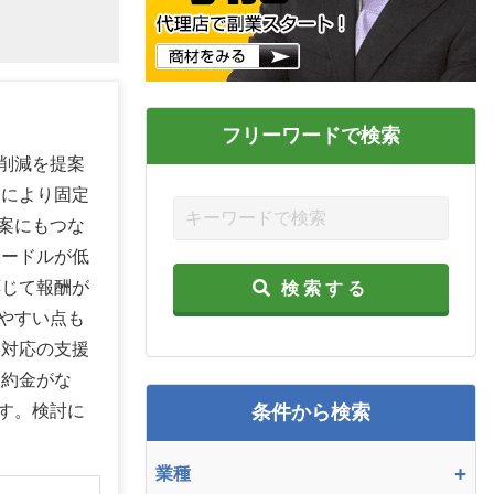
フリーワードで検索
削減を提案
騰により固定
案にもつな
ハードルが低
応じて報酬が
検索する
やすい点も
後対応の支援
違約金がな
す。検討に
条件から検索
+
業種