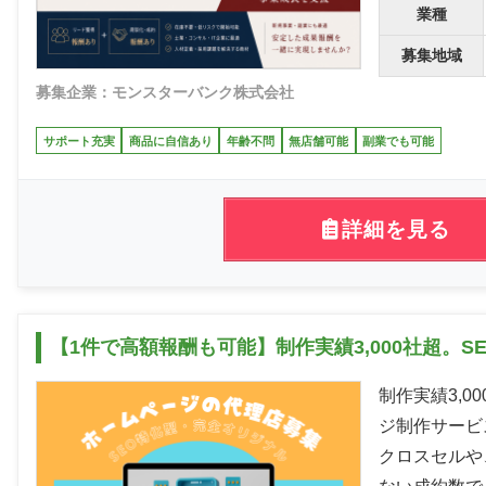
業種
募集地域
募集企業：モンスターバンク株式会社
サポート充実
商品に自信あり
年齢不問
無店舗可能
副業でも可能
詳細を見る
【1件で高額報酬も可能】制作実績3,000社超。
制作実績3,0
ジ制作サービ
クロスセルや