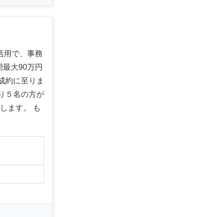
の活用で、事務
最大90万円
ご成約に至りま
たり５名の方が
たします。 も
】