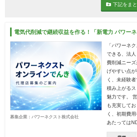
下記をま
電気代削減で継続収益を作る！「新電力 パワー
「パワーネク
できる、法人
費削減ニーズ
げやすい点が
く、未経験者
積み上がるス
魅力です。 
も充実してお
く、初期費用
募集企業：パワーネクスト株式会社
あたってはN