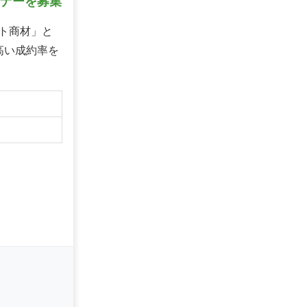
トナーを募集
ト商材」と
高い成約率を
】