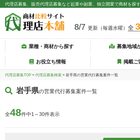
代理店募集、販売代理店募集など起業や副業、独立開業で商材を探
8/7
全
更新（毎週水曜）
業種・商材から探す
募集地域
お役立ち情報
掲載ご
代理店募集TOP
>
代理店募集検索
> 岩手県の営業代行募集案件一覧
岩手県
の営業代行募集案件一覧
48
全
件中1～30件表示