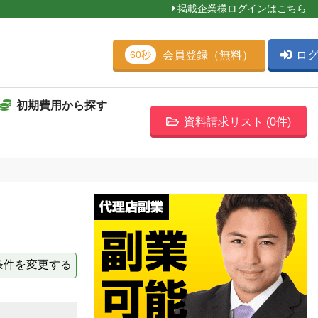
掲載企業様ログインはこちら
会員登録（無料）
ロ
60秒
初期費用から探す
資料請求リスト (
0
件)
条件を変更する